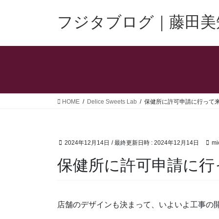
コ
ナ
ン
ビ
フジタブログ｜藤田美
テ
ゲ
ン
ー
ツ
シ
へ
ョ
ス
ン
キ
に
ッ
移
HOME
Delice Sweets Lab
保健所に許可申請に行って
プ
動
2024年12月14日
/ 最終更新日時 :
2024年12月14日
mi
保健所に許可申請に行
店舗のデザインも決まって、いよいよ工事の