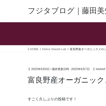
コ
ナ
ン
ビ
フジタブログ｜藤田美
テ
ゲ
ン
ー
ツ
シ
へ
ョ
ス
ン
キ
に
ッ
移
HOME
Delice Sweets Lab
富良野産オーガニックメロ
プ
動
2025年8月6日
/ 最終更新日時 :
2025年8月7日
michiof
富良野産オーガニック
すごく久しぶりの投稿です！